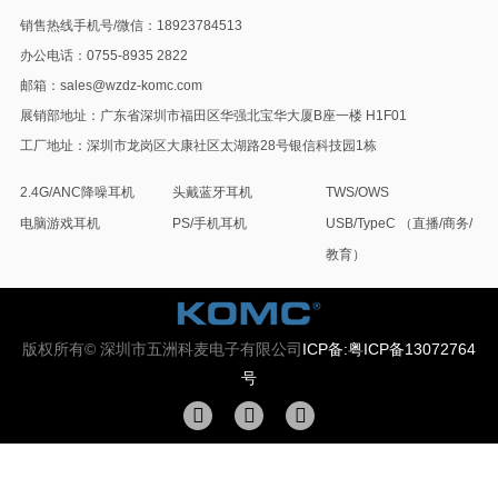
销售热线手机号/微信：18923784513
办公电话：0755-8935 2822
邮箱：sales@wzdz-komc.com
展销部地址：广东省深圳市福田区华强北宝华大厦B座一楼 H1F01
工厂地址：深圳市龙岗区大康社区太湖路28号银信科技园1栋
2.4G/ANC降噪耳机
头戴蓝牙耳机
TWS/OWS
电脑游戏耳机
PS/手机耳机
USB/TypeC （直播/商务/
教育）
版权所有© 深圳市五洲科麦电子有限公司
ICP备:粤ICP备13072764
号